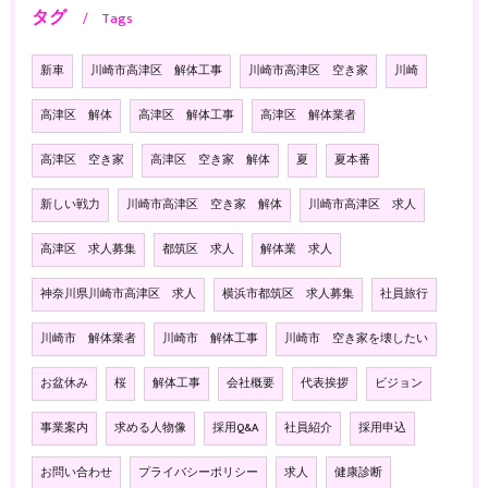
タグ
Tags
新車
川崎市高津区 解体工事
川崎市高津区 空き家
川崎
高津区 解体
高津区 解体工事
高津区 解体業者
高津区 空き家
高津区 空き家 解体
夏
夏本番
新しい戦力
川崎市高津区 空き家 解体
川崎市高津区 求人
高津区 求人募集
都筑区 求人
解体業 求人
神奈川県川崎市高津区 求人
横浜市都筑区 求人募集
社員旅行
川崎市 解体業者
川崎市 解体工事
川崎市 空き家を壊したい
お盆休み
桜
解体工事
会社概要
代表挨拶
ビジョン
事業案内
求める人物像
採用Q&A
社員紹介
採用申込
お問い合わせ
プライバシーポリシー
求人
健康診断